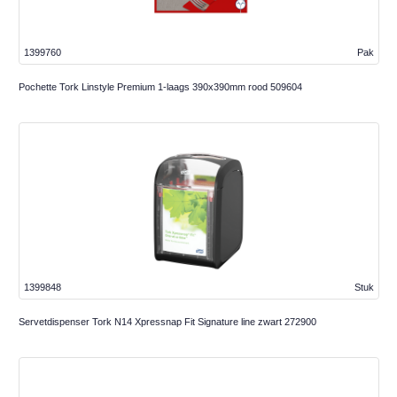
1399760
Pak
Pochette Tork Linstyle Premium 1-laags 390x390mm rood 509604
1399848
Stuk
Servetdispenser Tork N14 Xpressnap Fit Signature line zwart 272900