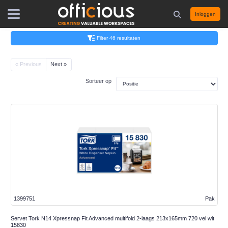
Inloggen
Filter 46 resultaten
« Previous
Next »
Sorteer op
1399751
Pak
Servet Tork N14 Xpressnap Fit Advanced multifold 2-laags 213x165mm 720 vel wit
15830