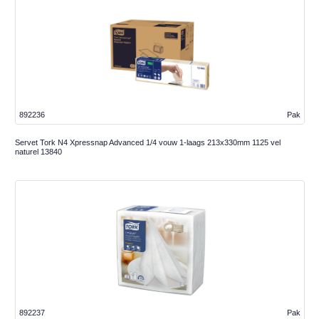
892236
Pak
Servet Tork N4 Xpressnap Advanced 1/4 vouw 1-laags 213x330mm 1125 vel
naturel 13840
892237
Pak