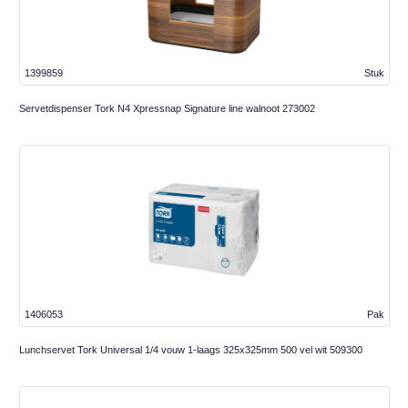
1399859
Stuk
Servetdispenser Tork N4 Xpressnap Signature line walnoot 273002
1406053
Pak
Lunchservet Tork Universal 1/4 vouw 1-laags 325x325mm 500 vel wit 509300