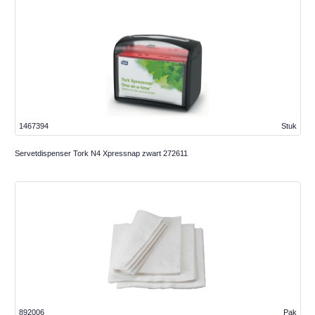
1467394
Stuk
Servetdispenser Tork N4 Xpressnap zwart 272611
892006
Pak