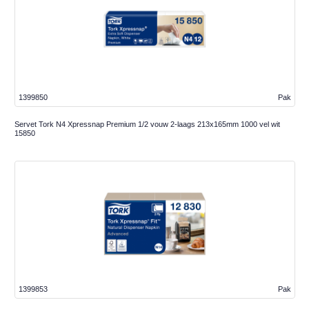
1399850
Pak
Servet Tork N4 Xpressnap Premium 1/2 vouw 2-laags 213x165mm 1000 vel wit
15850
1399853
Pak