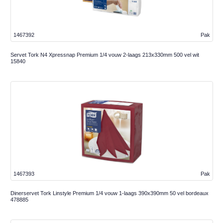
1467392
Pak
Servet Tork N4 Xpressnap Premium 1/4 vouw 2-laags 213x330mm 500 vel wit
15840
1467393
Pak
Dinerservet Tork Linstyle Premium 1/4 vouw 1-laags 390x390mm 50 vel bordeaux
478885