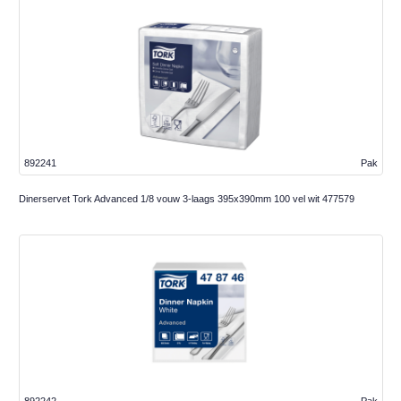
892241
Pak
Dinerservet Tork Advanced 1/8 vouw 3-laags 395x390mm 100 vel wit 477579
892242
Pak