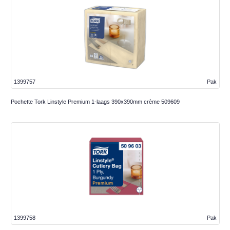
1399757
Pak
Pochette Tork Linstyle Premium 1-laags 390x390mm crème 509609
1399758
Pak