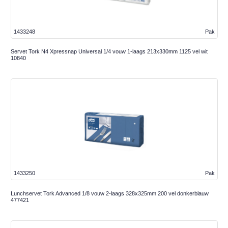
1433248
Pak
Servet Tork N4 Xpressnap Universal 1/4 vouw 1-laags 213x330mm 1125 vel wit
10840
1433250
Pak
Lunchservet Tork Advanced 1/8 vouw 2-laags 328x325mm 200 vel donkerblauw
477421