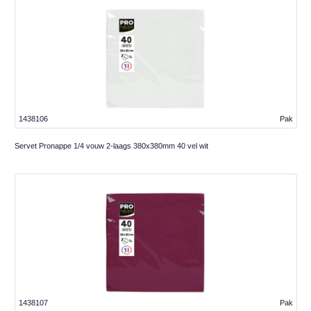
1438106
Pak
Servet Pronappe 1/4 vouw 2-laags 380x380mm 40 vel wit
1438107
Pak