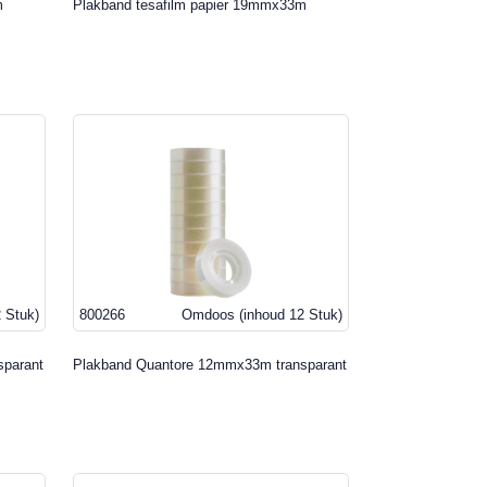
m
Plakband tesafilm papier 19mmx33m
2 Stuk)
800266
Omdoos
(inhoud 12 Stuk)
sparant
Plakband Quantore 12mmx33m transparant