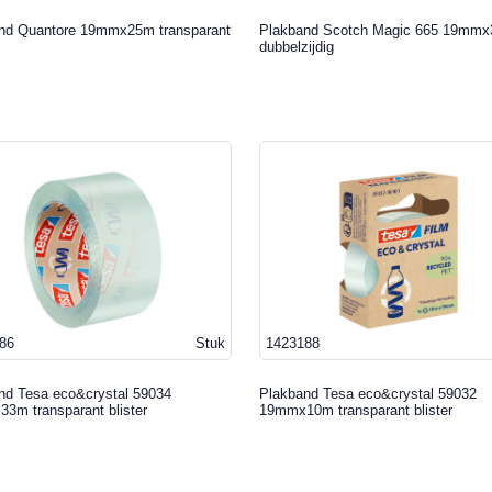
nd Quantore 19mmx25m transparant
Plakband Scotch Magic 665 19mm
dubbelzijdig
86
Stuk
1423188
nd Tesa eco&crystal 59034
Plakband Tesa eco&crystal 59032
3m transparant blister
19mmx10m transparant blister