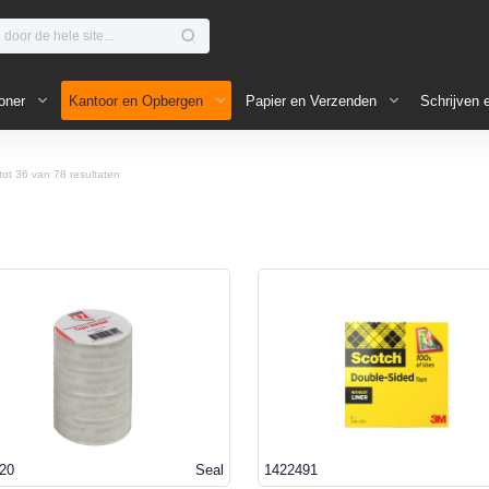
oner
Kantoor en Opbergen
Papier en Verzenden
Schrijven 
tot
36
van
78
resultaten
20
Seal
1422491