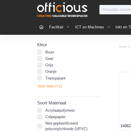
Facilitair
ICT en Machines
Inkt en T
Kleur
Tonen
1
Bruin
Geel
Grijs
Oranje
Transparant
Toon meer (+2)
Soort Materiaal
Acrylaatpolymeer
Crêpepapier
Niet-geplastificeerd
14062
polyvinylchloride (UPVC)