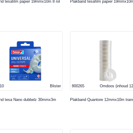
nd tesafilm papier 19mmx10m 8 rol
Plakband tesafilm papier 19mmx10
10
Blister
800265
Omdoos
(inhoud 1
nd tesa Nano dubbelz 30mmx3m
Plakband Quantore 12mmx10m tran