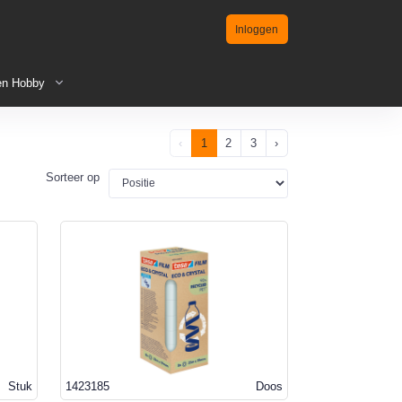
Inloggen
en Hobby
‹
1
2
3
›
Sorteer op
Stuk
1423185
Doos