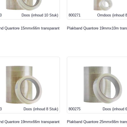
0
Doos
(inhoud 10 Stuk)
800271
Omdoos
(inhoud 
nd Quantore 15mmx66m transparant
Plakband Quantore 19mmx10m tran
3
Doos
(inhoud 8 Stuk)
800275
Doos
(inhoud 
nd Quantore 19mmx66m transparant
Plakband Quantore 25mmx66m tran