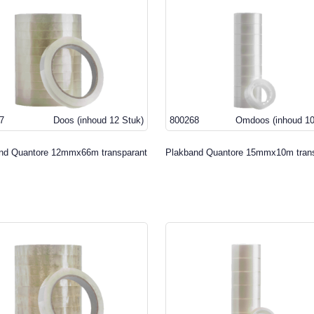
7
Doos
(inhoud 12 Stuk)
800268
Omdoos
(inhoud 1
nd Quantore 12mmx66m transparant
Plakband Quantore 15mmx10m tran