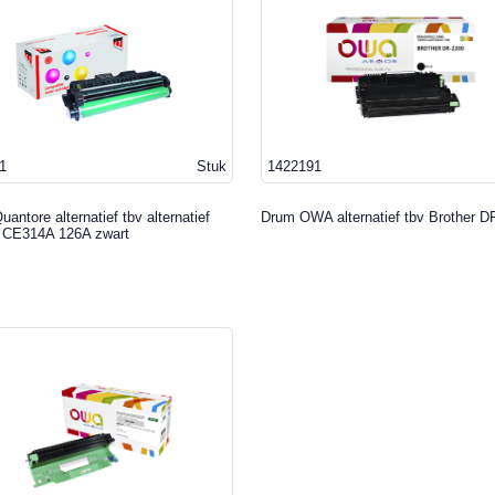
1
Stuk
1422191
antore alternatief tbv alternatief
Drum OWA alternatief tbv Brother D
 CE314A 126A zwart