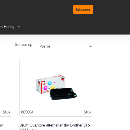
Inloggen
en Hobby
Sorteer op
Stuk
865004
Stuk
bv
Drum Quantore alternatief tbv Brother DR-
2300 zwart