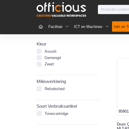
Facilitair
ICT en Machines
Inkt en T
Kleur
Assorti
Gemengd
Zwart
Milieuverklaring
Refurbished
Soort Verbruiksartikel
85901
Tonercartridge
Drum Q
MLT-R1