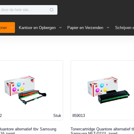
oner
Kantoor en Opbergen
Papier en Verzenden
Schrijven 
2
Stuk
859013
uantore alternatief tbv Samsung
Tonercartridge Quantore alternatief t
16 zwart
Samsung MLT-D111L zwart