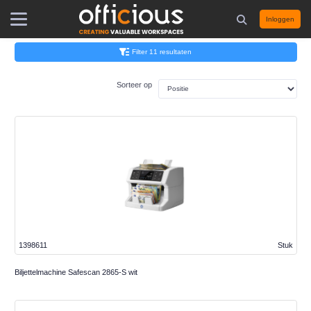
Inloggen
Filter 11 resultaten
Sorteer op
1398611
Stuk
Biljettelmachine Safescan 2865-S wit