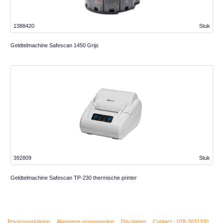
1388420
Stuk
Geldtelmachine Safescan 1450 Grijs
392809
Stuk
Geldtelmachine Safescan TP-230 thermische printer
Privacyverklaring
Algemene voorwaarden
Disclaimer
Contact - 078-3031330