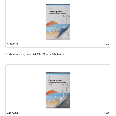
1387283
Pak
Carbonpapier Qbasic A4 21x29,7cm 10x blauw
1387282
Pak