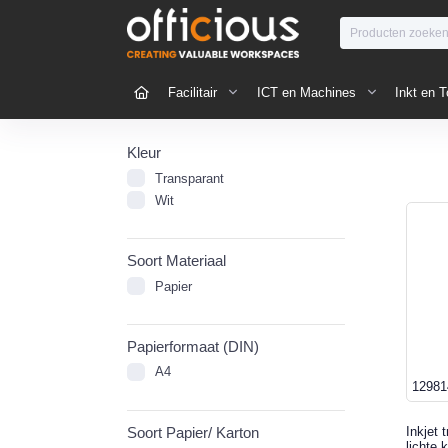
Facilitair
ICT en Machines
Inkt en T
Kleur
Transparant
Wit
Soort Materiaal
Papier
Papierformaat (DIN)
A4
12981
Soort Papier/ Karton
Inkjet 
lichte 