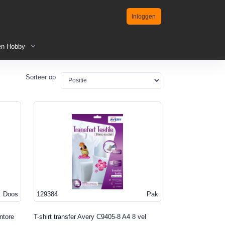
Inloggen
en Hobby
Sorteer op
Doos
129384
Pak
antore
T-shirt transfer Avery C9405-8 A4 8 vel