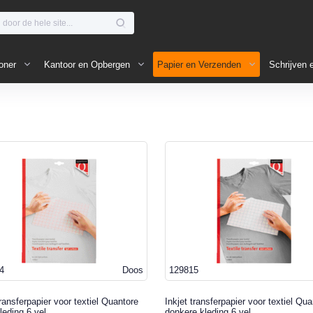
oner
Kantoor en Opbergen
Papier en Verzenden
Schrijven 
4
Doos
129815
transferpapier voor textiel Quantore
Inkjet transferpapier voor textiel Qu
kleding 6 vel
donkere kleding 6 vel