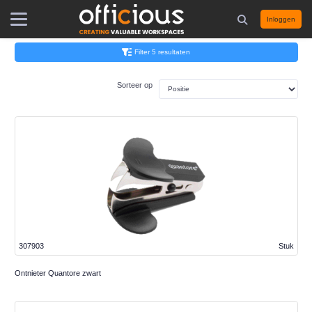
Inloggen
Filter 5 resultaten
Sorteer op
307903
Stuk
Ontnieter Quantore zwart