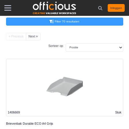
Inloggen
Filter 70 resultaten
« Previous
Next »
Sorteer op
1406669
Stuk
Brievenbak Durable ECO A4 Grijs