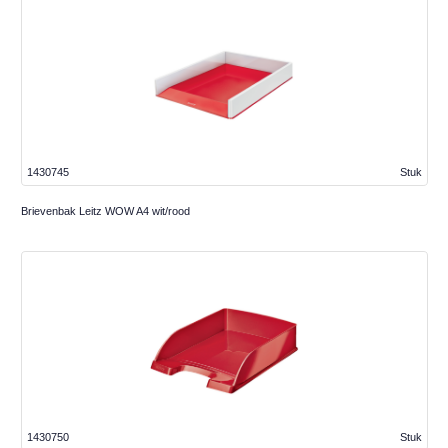
1430745
Stuk
Brievenbak Leitz WOW A4 wit/rood
1430750
Stuk