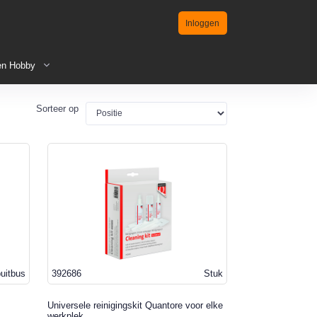
Inloggen
en Hobby
Sorteer op
uitbus
392686
Stuk
Universele reinigingskit Quantore voor elke
werkplek