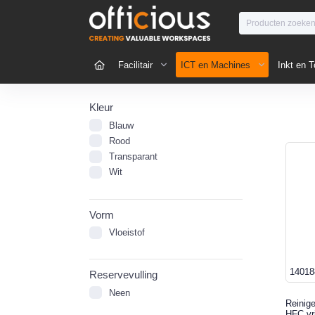
Facilitair
ICT en Machines
Inkt en T
Kleur
Blauw
Rood
Transparant
Wit
Vorm
Vloeistof
14018
Reservevulling
Neen
Reinig
HFC vr