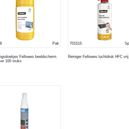
9
Pak
701515
Sp
ingsdoekjes Fellowes beeldscherm
Reiniger Fellowes luchtdruk HFC vri
ser 100 stuks