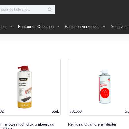
oner
Kantoor en Opbergen
Papier en Verzenden
Schrijven 
82
Stuk
701560
Sp
er Fellowes luchtdruk omkeerbaar
Reiniging Quantore air duster
ij 200ml