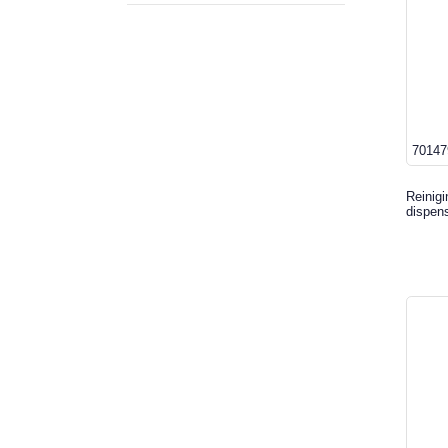
70147
Reinig
dispen