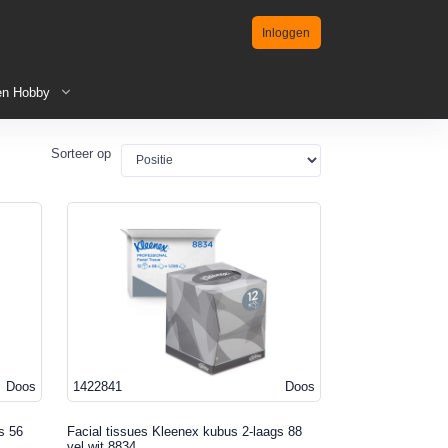
Inloggen
en Hobby
Sorteer op
Doos
1422841
Doos
s 56
Facial tissues Kleenex kubus 2-laags 88
vel wit 8834