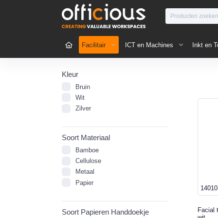
Facilitair
ICT en Machines
Inkt en T
Kleur
Bruin
Wit
Zilver
Soort Materiaal
Bamboe
Cellulose
Metaal
Papier
14010
Facial 
Soort Papieren Handdoekje
wit