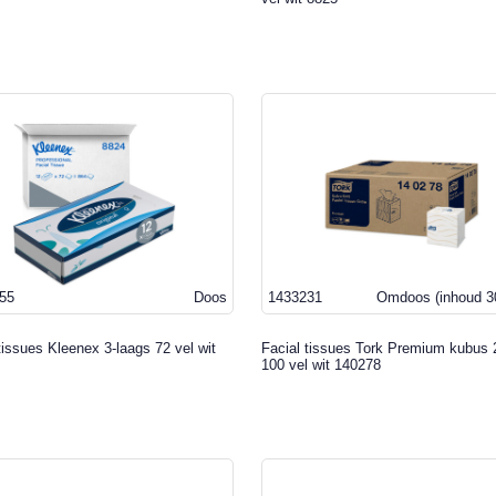
55
Doos
1433231
Omdoos
(inhoud 3
tissues Kleenex 3-laags 72 vel wit
Facial tissues Tork Premium kubus 
100 vel wit 140278