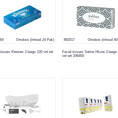
69
Omdoos
(inhoud 24 Pak)
892017
Omdoos
(inhoud 40
tissues Kleenex 2-laags 100 vel wit
Facial tissues Satino HiLine 2-laags
vel wit 206450