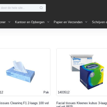
oner
Kantoor en Opbergen
Papier en Verzenden
Schrijven 
12
Pak
1403512
tissues Cleaninq F1 2-laags 100 vel
Facial tissues Kleenex kubus 3-laag
vel wit 8825