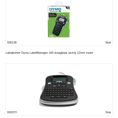
930138
Stuk
Labelprinter Dymo LabelManager 160 draagbaar azerty 12mm zwart
930373
Stuk