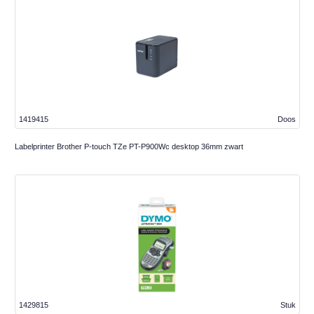
1419415
Doos
Labelprinter Brother P-touch TZe PT-P900Wc desktop 36mm zwart
1429815
Stuk