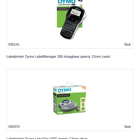
930141
Stuk
Labelprinter Dymo LabelManager 280 draagbaar qwerty 12mm zwart
930370
Stuk
Labelprinter Dymo LetraTag 100T qwerty 12mm zilver