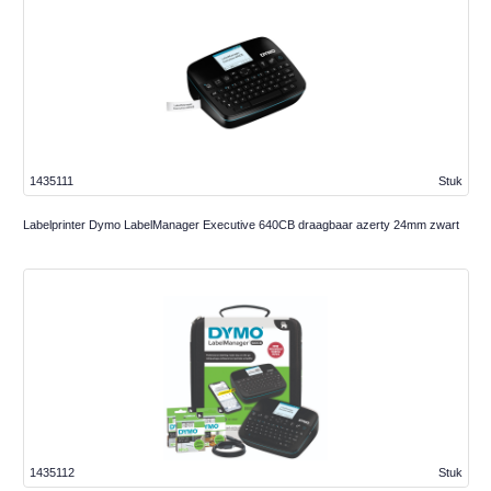
1435111
Stuk
Labelprinter Dymo LabelManager Executive 640CB draagbaar azerty 24mm zwart
1435112
Stuk