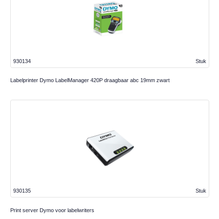
930134
Stuk
Labelprinter Dymo LabelManager 420P draagbaar abc 19mm zwart
930135
Stuk
Print server Dymo voor labelwriters