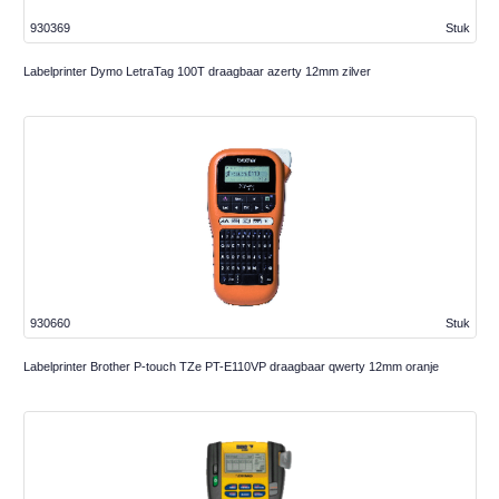
930369
Stuk
Labelprinter Dymo LetraTag 100T draagbaar azerty 12mm zilver
930660
Stuk
Labelprinter Brother P-touch TZe PT-E110VP draagbaar qwerty 12mm oranje