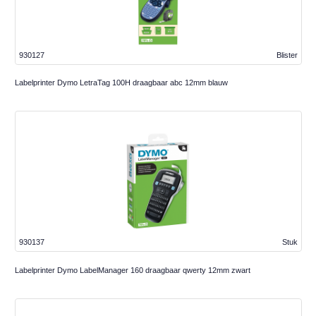
930127
Blister
Labelprinter Dymo LetraTag 100H draagbaar abc 12mm blauw
930137
Stuk
Labelprinter Dymo LabelManager 160 draagbaar qwerty 12mm zwart