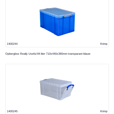
1400244
Krimp
Opbergbox Really Useful 84 liter 710x440x380mm transparant blauw
1400245
Krimp