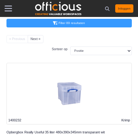
Inloggen
Filter 89 resultaten
« Previous
Next »
Sorteer op
1400232
Krimp
Opbergbox Really Useful 35 liter 480x390x345mm transparant wit