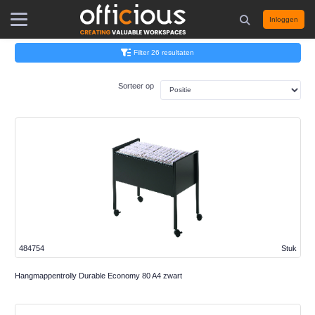
Inloggen
Filter 26 resultaten
Sorteer op
484754
Stuk
Hangmappentrolly Durable Economy 80 A4 zwart