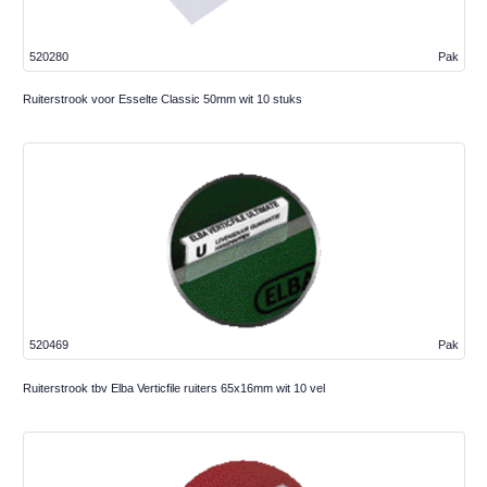
520280
Pak
Ruiterstrook voor Esselte Classic 50mm wit 10 stuks
520469
Pak
Ruiterstrook tbv Elba Verticfile ruiters 65x16mm wit 10 vel