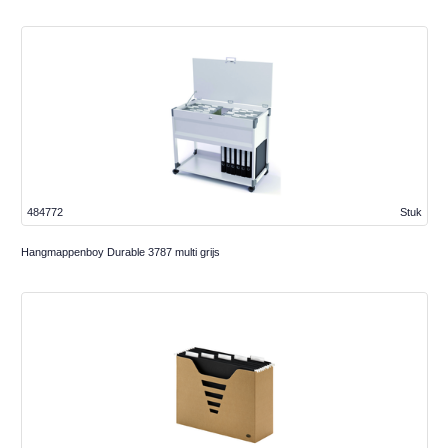
484772
Stuk
Hangmappenboy Durable 3787 multi grijs