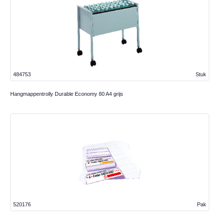
484753
Stuk
Hangmappentrolly Durable Economy 80 A4 grijs
520176
Pak