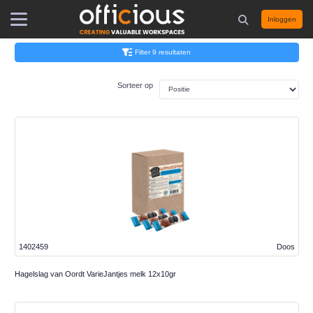
Inloggen
Filter 9 resultaten
Sorteer op
1402459
Doos
Hagelslag van Oordt VarieJantjes melk 12x10gr