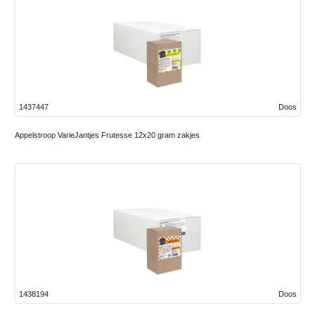
1437447
Doos
Appelstroop VarieJantjes Frutesse 12x20 gram zakjes
1438194
Doos