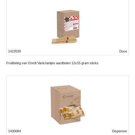
1423539
Doos
Fruitbeleg van Oordt VarieJantjes aardbeien 12x15 gram sticks
1430084
Dispenser