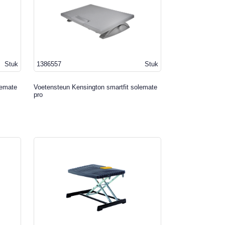
Stuk
1386557
Stuk
lemate
Voetensteun Kensington smartfit solemate
pro