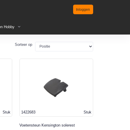
Inloggen
en Hobby
Sorteer op
Stuk
1422683
Stuk
Voetensteun Kensington solerest