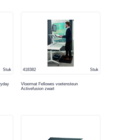
Stuk
418382
Stuk
ryday
Vloermat Fellowes voetensteun
Activefusion zwart