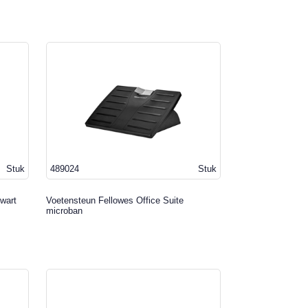
Stuk
489024
Stuk
wart
Voetensteun Fellowes Office Suite
microban