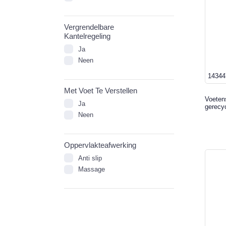
Vergrendelbare
Kantelregeling
Ja
Neen
14344
Met Voet Te Verstellen
Voetens
Ja
gerecyc
Neen
Oppervlakteafwerking
Anti slip
Massage