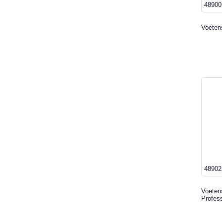
48900
Voeten
48902
Voetens
Profess