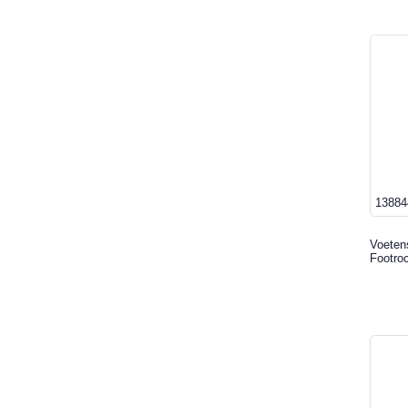
13884
Voeten
Footro