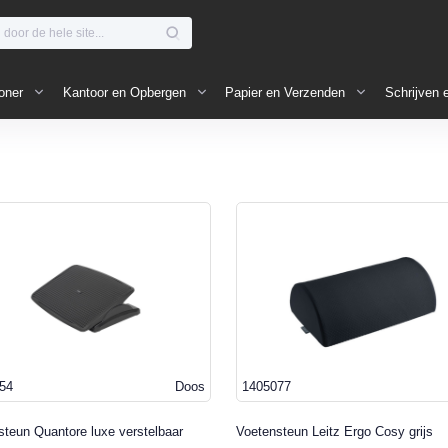
oner
Kantoor en Opbergen
Papier en Verzenden
Schrijven 
54
Doos
1405077
steun Quantore luxe verstelbaar
Voetensteun Leitz Ergo Cosy grijs