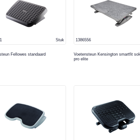
1
Stuk
1386556
steun Fellowes standaard
Voetensteun Kensington smartfit so
pro elite