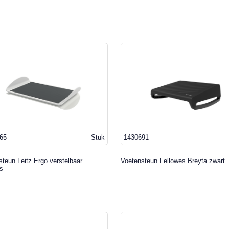
65
Stuk
1430691
teun Leitz Ergo verstelbaar
Voetensteun Fellowes Breyta zwart
js