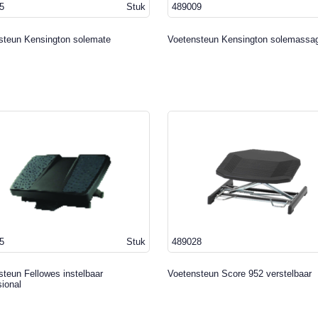
5
Stuk
489009
steun Kensington solemate
Voetensteun Kensington solemassa
5
Stuk
489028
teun Fellowes instelbaar
Voetensteun Score 952 verstelbaar
ional