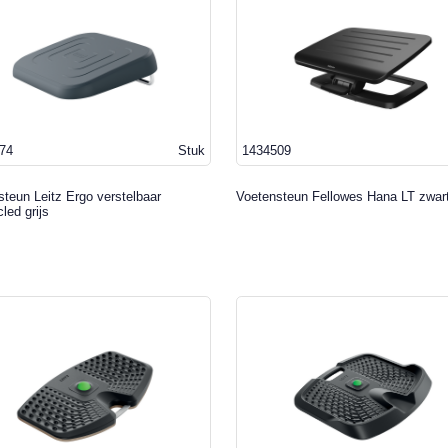
74
Stuk
1434509
teun Leitz Ergo verstelbaar
Voetensteun Fellowes Hana LT zwar
led grijs