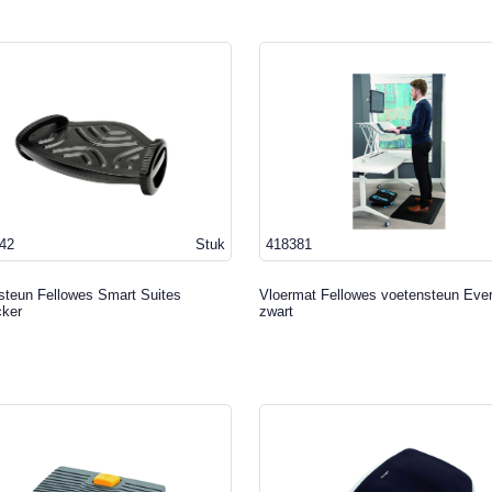
42
Stuk
418381
steun Fellowes Smart Suites
Vloermat Fellowes voetensteun Eve
cker
zwart