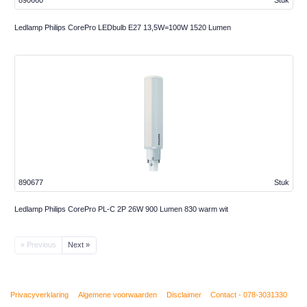
890660
Stuk
Ledlamp Philips CorePro LEDbulb E27 13,5W=100W 1520 Lumen
890677
Stuk
Ledlamp Philips CorePro PL-C 2P 26W 900 Lumen 830 warm wit
« Previous
Next »
Privacyverklaring
Algemene voorwaarden
Disclaimer
Contact - 078-3031330