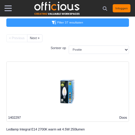
Inloggen
Filter 37 resultaten
« Previous
Next »
Sorteer op
1402297
Doos
Ledlamp Integral E14 2700K warm wit 4.5W 250lumen