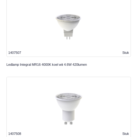
1407507
Stuk
Ledlamp Integral MR16 4000K koel wit 4.6W 420lumen
1407508
Stuk