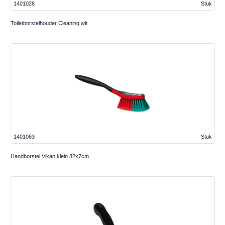
1401028
Stuk
Toiletborstelhouder Cleaninq wit
1401063
Stuk
Handborstel Vikan klein 32x7cm