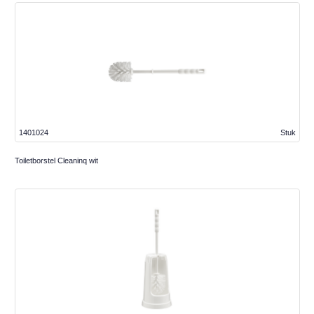
1401024
Stuk
Toiletborstel Cleaninq wit