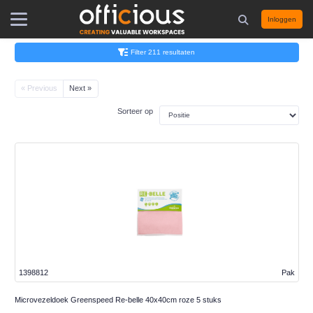
Inloggen
Filter 211 resultaten
« Previous
Next »
Sorteer op
1398812
Pak
Microvezeldoek Greenspeed Re-belle 40x40cm roze 5 stuks