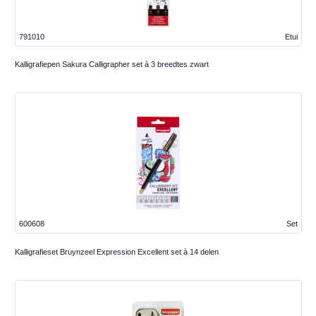
791010
Etui
Kalligrafiepen Sakura Calligrapher set à 3 breedtes zwart
600608
Set
Kalligrafieset Bruynzeel Expression Excellent set à 14 delen