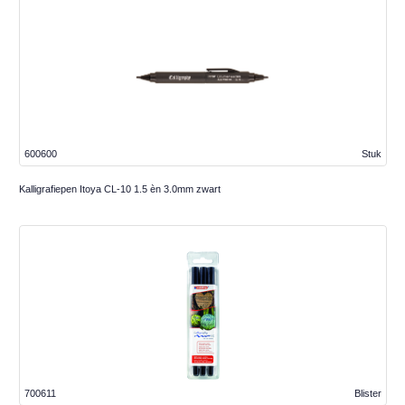
600600
Stuk
Kalligrafiepen Itoya CL-10 1.5 èn 3.0mm zwart
700611
Blister