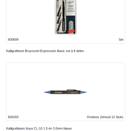
600609
Set
Kalligrafieset Bruynzeel Expression Basic set à 8 delen
600293
Omdoos
(inhoud 12 Stuk)
Kalligrafiepen Itoya CL-10 1.5 èn 3.0mm blauw