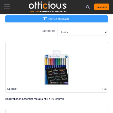
Inloggen
Filter 14 resultaten
Sorteer op
1400408
Etui
Kalligrafiepen Staedtler metallic etui à 10 kleuren