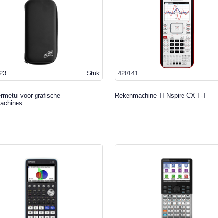
23
Stuk
420141
rmetui voor grafische
Rekenmachine TI Nspire CX II-T
achines