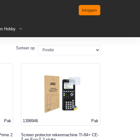
Inloggen
en Hobby
Sorteer op
Pak
1398946
Pak
Prime 2
Screen protector rekenmachine TI-84+ CE-
T en Evo-T 2 stuks