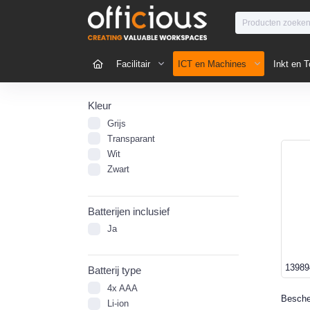
Facilitair
ICT en Machines
Inkt en T
Kleur
Grijs
Transparant
Wit
Zwart
Batterijen inclusief
Ja
13989
Batterij type
4x AAA
Besche
Li-ion