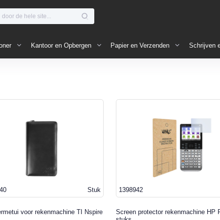
oner
Kantoor en Opbergen
Papier en Verzenden
Schrijven 
40
Stuk
1398942
rmetui voor rekenmachine TI Nspire
Screen protector rekenmachine HP 
stuks