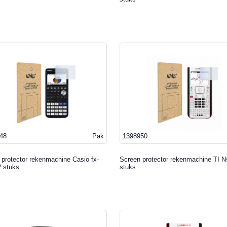
48
Pak
1398950
 protector rekenmachine Casio fx-
Screen protector rekenmachine TI N
 stuks
stuks