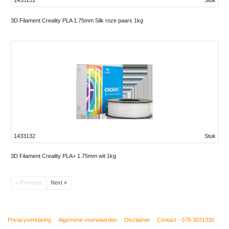
1433131
Stuk
3D Filament Creality PLA 1.75mm Silk roze paars 1kg
1433132
Stuk
3D Filament Creality PLA+ 1.75mm wit 1kg
« Previous
Next »
Privacyverklaring
Algemene voorwaarden
Disclaimer
Contact - 078-3031330