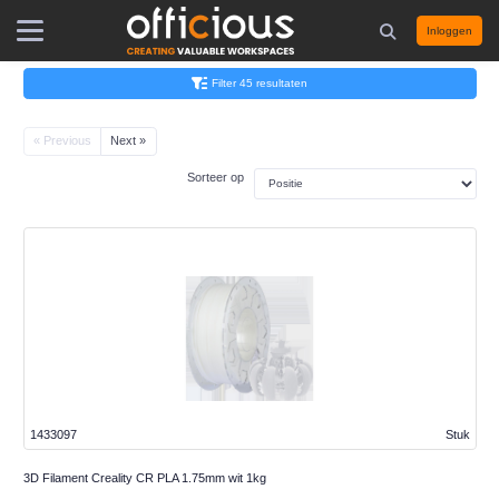
Inloggen
Filter 45 resultaten
« Previous
Next »
Sorteer op
1433097
Stuk
3D Filament Creality CR PLA 1.75mm wit 1kg