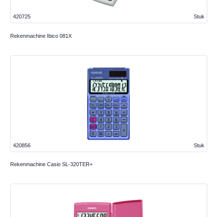
420725
Stuk
Rekenmachine Ibico 081X
420856
Stuk
Rekenmachine Casio SL-320TER+