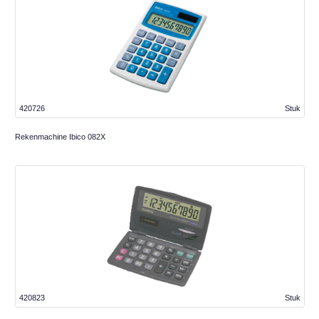
420726
Stuk
Rekenmachine Ibico 082X
420823
Stuk