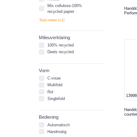
Mix cellulose-100%
Handdo
recycled papier
Perfor
Toon meer (+1)
Milieuverklaring
100% recycled
Deels recycled
Vorm
C-vouw
Multifold
Rol
13998
Singlefold
Handdo
counte
Bediening
Automatisch
Handmatig