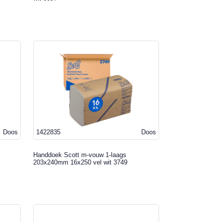
Doos
1422835
Doos
Handdoek Scott m-vouw 1-laags
203x240mm 16x250 vel wit 3749