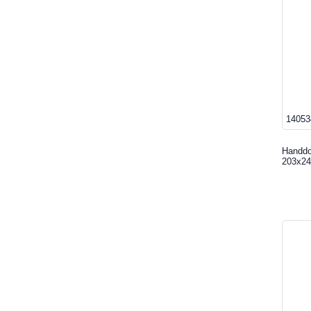
14053
Handdo
203x24