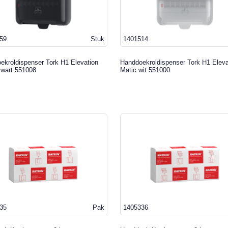
59
Stuk
1401514
ekroldispenser Tork H1 Elevation
Handdoekroldispenser Tork H1 Eleva
zwart 551008
Matic wit 551000
35
Pak
1405336