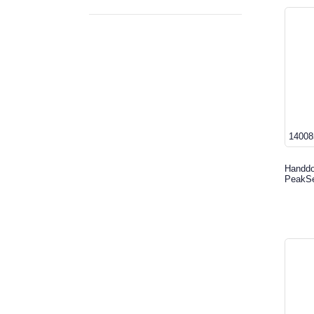
14008
Handdo
PeakSe