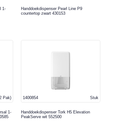
l 1-
Handdoekdispenser Pearl Line P9
countertop zwart 430153
2 Pak)
1400854
Stuk
sal 1-
Handdoekdispenser Tork H5 Elevation
00585
PeakServe wit 552500