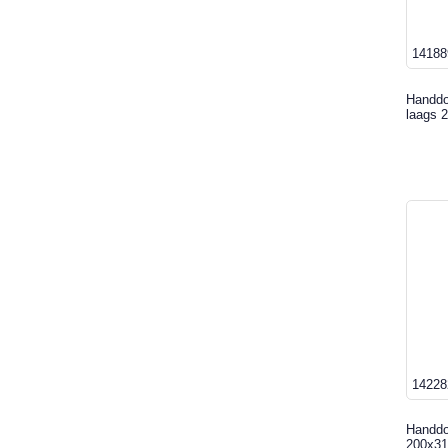
14188
Handdo
laags 
14228
Handdo
200x31