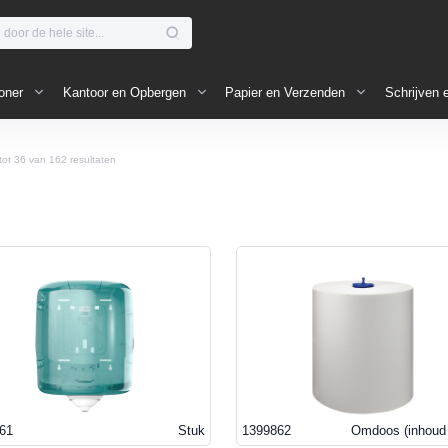
oner
Kantoor en Opbergen
Papier en Verzenden
Schrijven 
tot
36
van
162
resultaten
61
Stuk
1399862
Omdoos
(inhoud