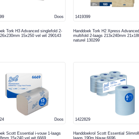
99
Doos
1419399
ek Tork H3 Advanced singlefold 2-
Handdoek Tork H2 Xpress Advance
226x230mm 15x250 vel wit 290143
multifold 2-laags 213x240mm 21x18
naturel 130299
24
Doos
1422829
ek Scott Essential i-vouw 1-laags
Handdoekrol Scott Essential Slimroll
8mm 15x240 vel wit 6669
laags 190m blauw 6696