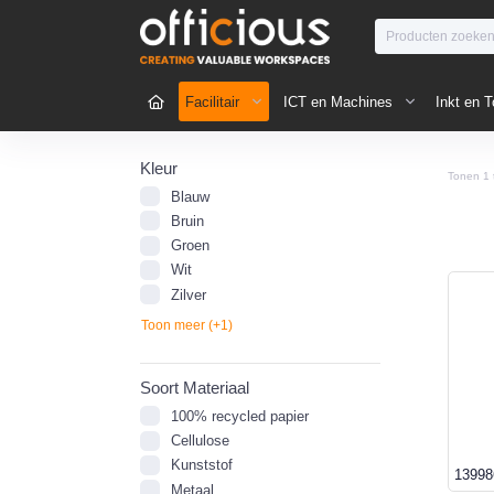
Facilitair
ICT en Machines
Inkt en T
Kleur
Tonen
1
Blauw
Bruin
Groen
Wit
Zilver
Toon meer (+1)
Soort Materiaal
100% recycled papier
Cellulose
Kunststof
13998
Metaal