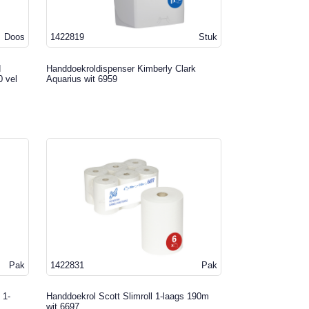
Doos
1422819
Stuk
d
Handdoekroldispenser Kimberly Clark
0 vel
Aquarius wit 6959
Pak
1422831
Pak
 1-
Handdoekrol Scott Slimroll 1-laags 190m
wit 6697