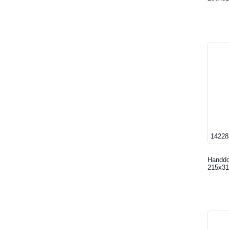
14228
Handdo
215x31