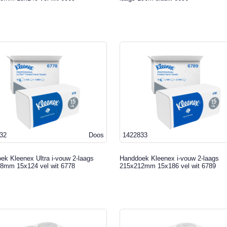
32
Doos
1422833
ek Kleenex Ultra i-vouw 2-laags
Handdoek Kleenex i-vouw 2-laags
8mm 15x124 vel wit 6778
215x212mm 15x186 vel wit 6789