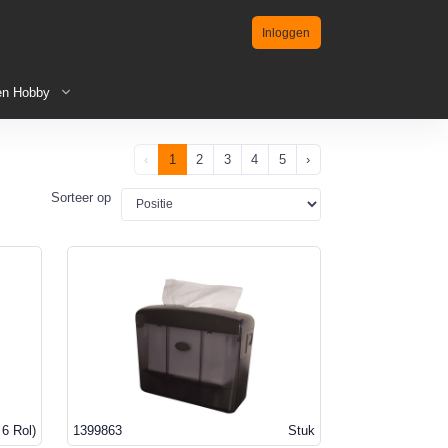
Inloggen
en Hobby
‹
1
2
3
4
5
›
Sorteer op
 6 Rol)
1399863
Stuk