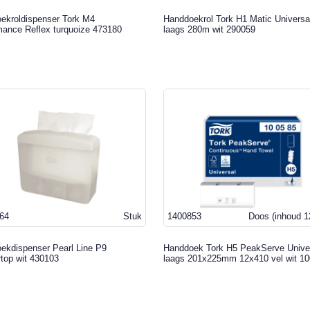
ekroldispenser Tork M4
Handdoekrol Tork H1 Matic Universa
mance Reflex turquoize 473180
laags 280m wit 290059
64
Stuk
1400853
Doos
(inhoud 1
ekdispenser Pearl Line P9
Handdoek Tork H5 PeakServe Univer
rtop wit 430103
laags 201x225mm 12x410 vel wit 1