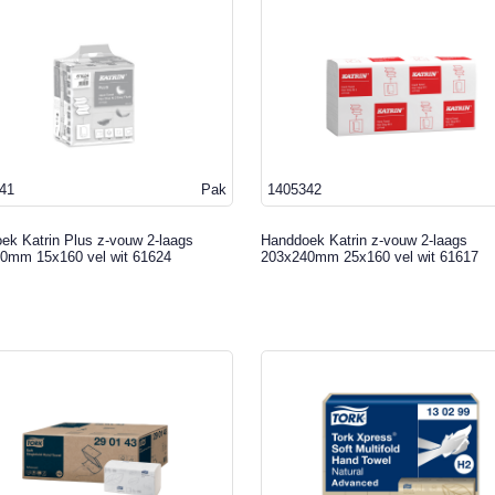
41
Pak
1405342
ek Katrin Plus z-vouw 2-laags
Handdoek Katrin z-vouw 2-laags
0mm 15x160 vel wit 61624
203x240mm 25x160 vel wit 61617