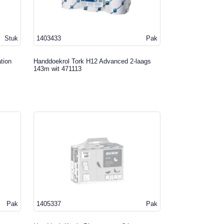
Stuk
1403433
Pak
tion
Handdoekrol Tork H12 Advanced 2-laags
143m wit 471113
Pak
1405337
Pak