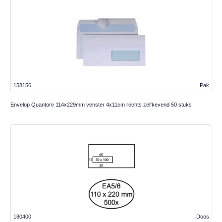
158156
Pak
Envelop Quantore 114x229mm venster 4x11cm rechts zelfkevend 50 stuks
180400
Doos