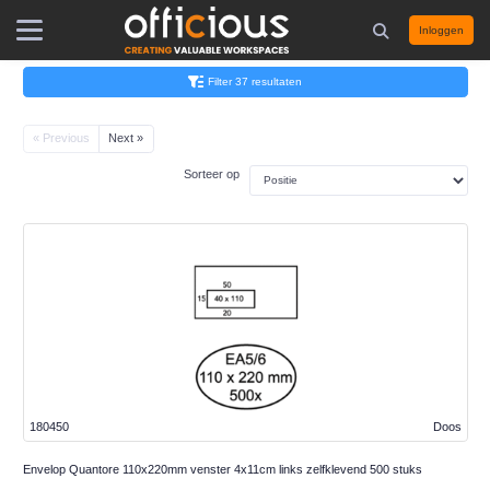
Inloggen
Filter 37 resultaten
« Previous
Next »
Sorteer op
180450
Doos
Envelop Quantore 110x220mm venster 4x11cm links zelfklevend 500 stuks