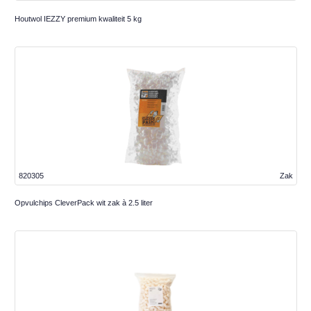
Houtwol IEZZY premium kwaliteit 5 kg
820305
Zak
Opvulchips CleverPack wit zak à 2.5 liter