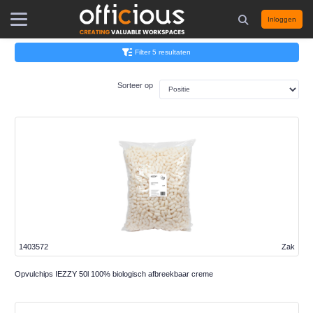
Inloggen
Filter 5 resultaten
Sorteer op
1403572
Zak
Opvulchips IEZZY 50l 100% biologisch afbreekbaar creme