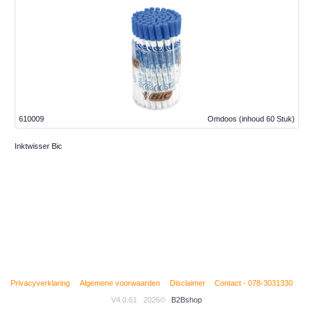
610009
Omdoos
(inhoud 60 Stuk)
Inktwisser Bic
Privacyverklaring
Algemene voorwaarden
Disclaimer
Contact - 078-3031330
V4.0.61
2026©
B2Bshop