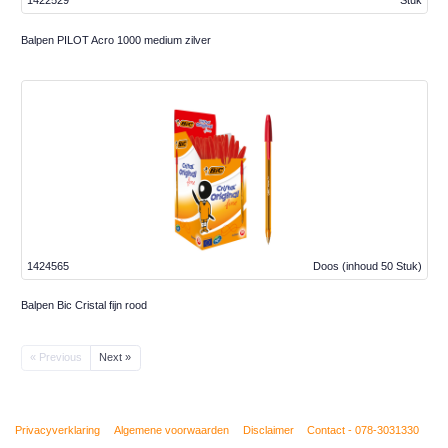
1422529
Stuk
Balpen PILOT Acro 1000 medium zilver
1424565
Doos
(inhoud 50 Stuk)
Balpen Bic Cristal fijn rood
« Previous
Next »
Privacyverklaring
Algemene voorwaarden
Disclaimer
Contact - 078-3031330