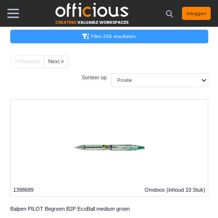
Inloggen
Filter 256 resultaten
« Previous
Next »
Sorteer op
1398689
Omdoos
(inhoud 10 Stuk)
Balpen PILOT Begreen B2P EcoBall medium groen