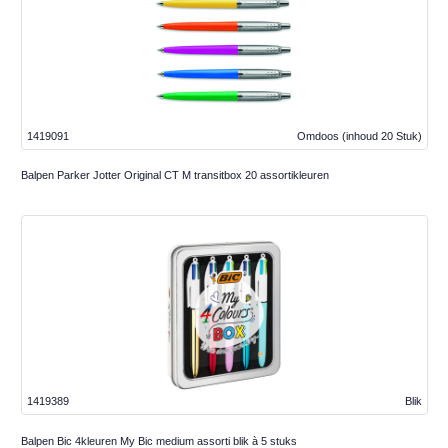
1419091
Omdoos
(inhoud 20 Stuk)
Balpen Parker Jotter Original CT M transitbox 20 assortikleuren
1419389
Blik
Balpen Bic 4kleuren My Bic medium assorti blik à 5 stuks