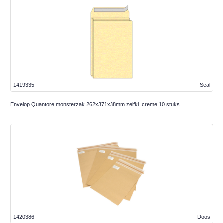
1419335
Seal
Envelop Quantore monsterzak 262x371x38mm zelfkl. creme 10 stuks
1420386
Doos