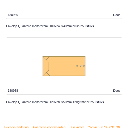
180966
Doos
Envelop Quantore monsterzak 100x245x40mm bruin 250 stuks
180968
Doos
Envelop Quantore monsterzak 120x285x50mm 120gr/m2 br 250 stuks
Privacyverklaring
Algemene voorwaarden
Disclaimer
Contact - 078-3031330