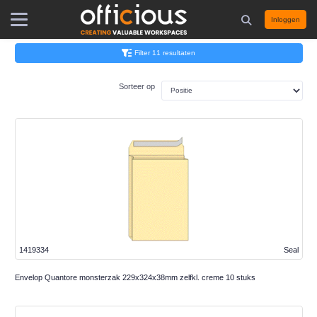
Inloggen
Filter 11 resultaten
Sorteer op
1419334
Seal
Envelop Quantore monsterzak 229x324x38mm zelfkl. creme 10 stuks