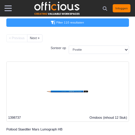
Inloggen
Filter 110 resultaten
« Previous
Next »
Sorteer op
1398737
Omdoos
(inhoud 12 Stuk)
Potlood Staedtler Mars Lumograph HB