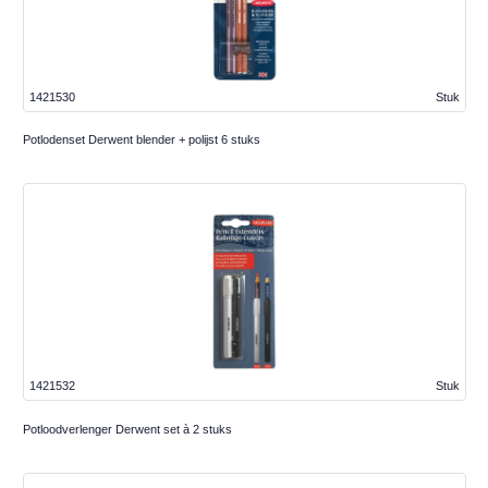
1421530
Stuk
Potlodenset Derwent blender + polijst 6 stuks
1421532
Stuk
Potloodverlenger Derwent set à 2 stuks