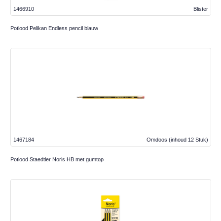
1466910
Blister
Potlood Pelikan Endless pencil blauw
1467184
Omdoos
(inhoud 12 Stuk)
Potlood Staedtler Noris HB met gumtop