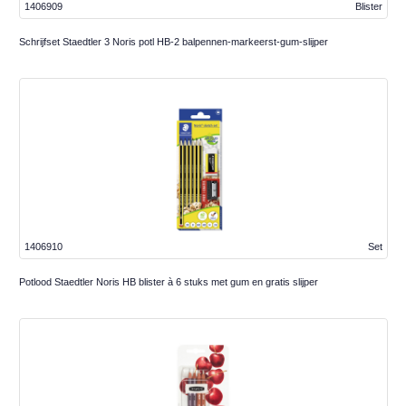
1406909
Blister
Schrijfset Staedtler 3 Noris potl HB-2 balpennen-markeerst-gum-slijper
1406910
Set
Potlood Staedtler Noris HB blister à 6 stuks met gum en gratis slijper