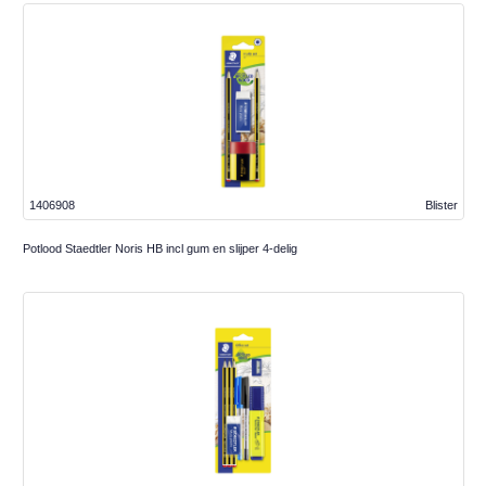
1406908
Blister
Potlood Staedtler Noris HB incl gum en slijper 4-delig