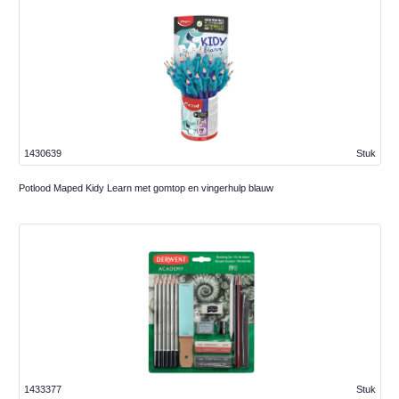
1430639
Stuk
Potlood Maped Kidy Learn met gomtop en vingerhulp blauw
1433377
Stuk