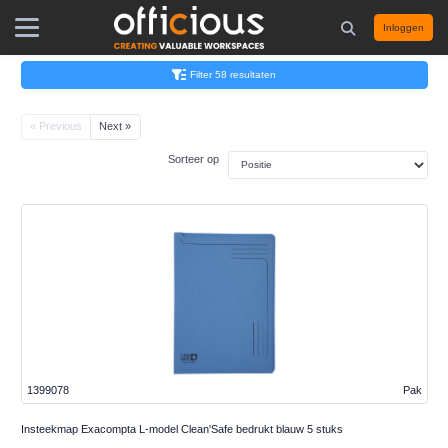
Inloggen
Filter 58 resultaten
« Previous
Next »
Sorteer op
1399078
Pak
Insteekmap Exacompta L-model Clean'Safe bedrukt blauw 5 stuks