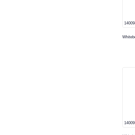
14009
Whiteb
14009