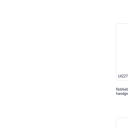
14227
Notitie
handgr