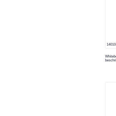
14010
Whiteb
beschri