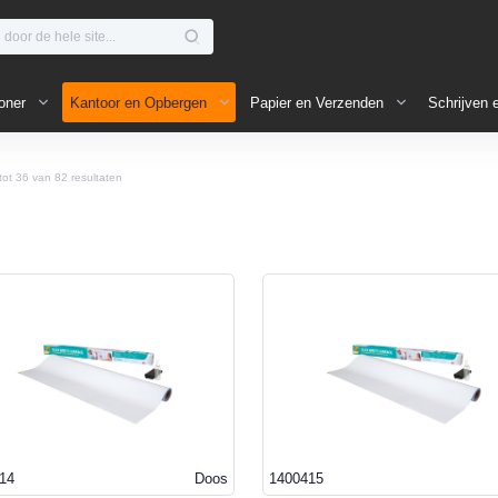
oner
Kantoor en Opbergen
Papier en Verzenden
Schrijven 
tot
36
van
82
resultaten
14
Doos
1400415