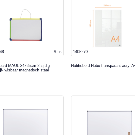
48
Stuk
1405270
oard MAUL 24x35cm 2-zijdig
Notitiebord Nobo transparant acryl A
jf- wisbaar magnetisch staal