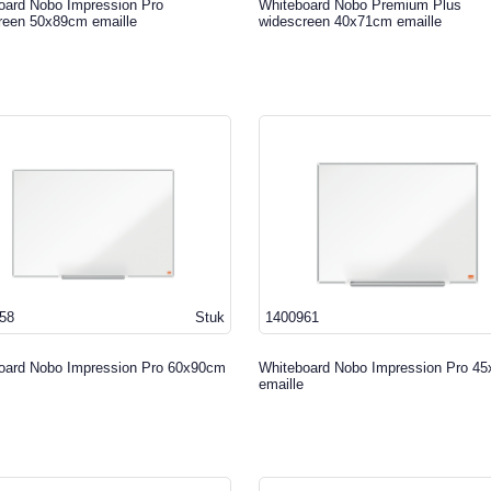
oard Nobo Impression Pro
Whiteboard Nobo Premium Plus
reen 50x89cm emaille
widescreen 40x71cm emaille
58
Stuk
1400961
oard Nobo Impression Pro 60x90cm
Whiteboard Nobo Impression Pro 4
emaille