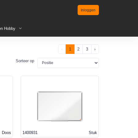
Inloggen
en Hobby
‹
1
2
3
›
Sorteer op
Doos
1400931
Stuk