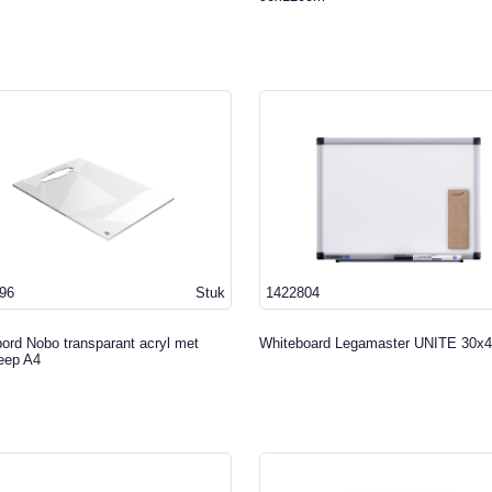
96
Stuk
1422804
bord Nobo transparant acryl met
Whiteboard Legamaster UNITE 30x
eep A4