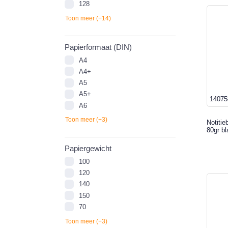
128
Toon meer (+14)
Papierformaat (DIN)
A4
A4+
A5
A5+
14075
A6
Toon meer (+3)
Notitie
80gr b
Papiergewicht
100
120
140
150
70
Toon meer (+3)