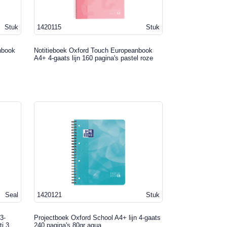
Stuk
1420115
Stuk
nbook
Notitieboek Oxford Touch Europeanbook
A4+ 4-gaats lijn 160 pagina's pastel roze
Seal
1420121
Stuk
3-
Projectboek Oxford School A4+ lijn 4-gaats
ti 3
240 pagina's 80gr aqua