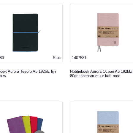
80
Stuk
1407581
boek Aurora Tesoro A5 192blz lijn
Notitieboek Aurora Ocean A5 192blz l
lauw
80gr linnenstructuur kaft rood