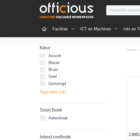
Facilitair
ICT en Machines
Inkt en T
Kleur
Tonen
1
Assorti
Blauw
Bruin
Geel
Gemengd
Toon meer (+8)
Soort Boek
Adresboek
13991
Inbind methode