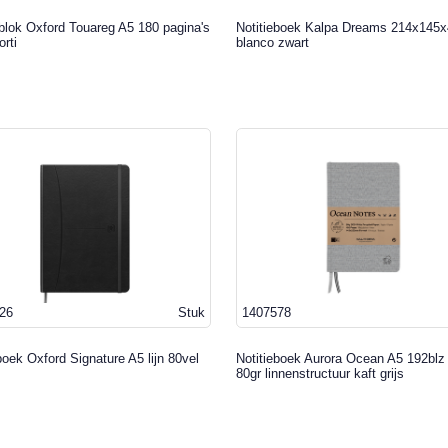
blok Oxford Touareg A5 180 pagina's
Notitieboek Kalpa Dreams 214x14
orti
blanco zwart
26
Stuk
1407578
boek Oxford Signature A5 lijn 80vel
Notitieboek Aurora Ocean A5 192blz l
80gr linnenstructuur kaft grijs