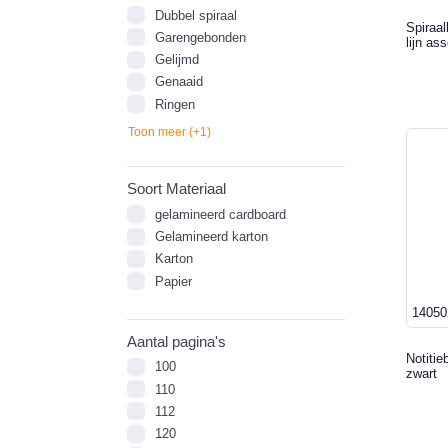
Dubbel spiraal
Spiraal
Garengebonden
lijn ass
Gelijmd
Genaaid
Ringen
Toon meer (+1)
Soort Materiaal
gelamineerd cardboard
Gelamineerd karton
Karton
Papier
14050
Aantal pagina's
Notitie
100
zwart
110
112
120