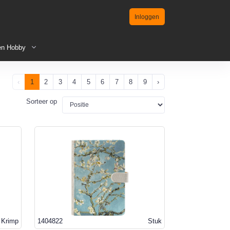
Inloggen
en Hobby
‹
1
2
3
4
5
6
7
8
9
›
Sorteer op
Krimp
1404822
Stuk