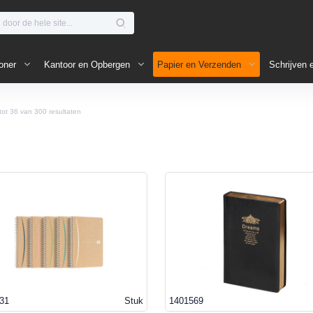
oner
Kantoor en Opbergen
Papier en Verzenden
Schrijven 
tot
36
van
300
resultaten
31
Stuk
1401569