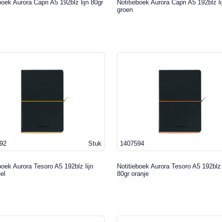
boek Aurora Capri A5 192blz lijn 80gr
Notitieboek Aurora Capri A5 192blz li
groen
92
Stuk
1407594
boek Aurora Tesoro A5 192blz lijn
Notitieboek Aurora Tesoro A5 192blz 
el
80gr oranje