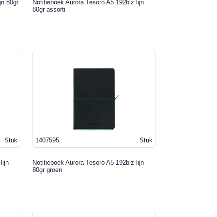
jn 80gr
Notitieboek Aurora Tesoro A5 192blz lijn
80gr assorti
Stuk
1407595
Stuk
lijn
Notitieboek Aurora Tesoro A5 192blz lijn
80gr groen