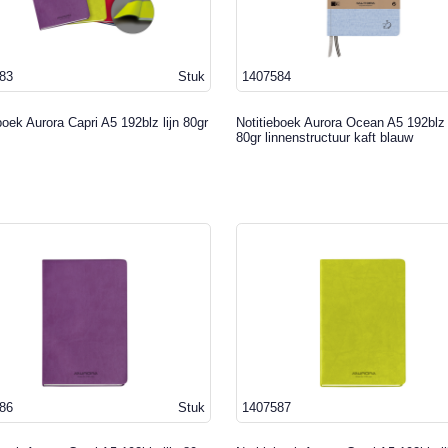
83
Stuk
1407584
boek Aurora Capri A5 192blz lijn 80gr
Notitieboek Aurora Ocean A5 192blz l
80gr linnenstructuur kaft blauw
86
Stuk
1407587