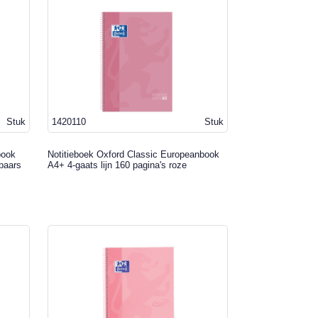
Stuk
1420110
Stuk
book
Notitieboek Oxford Classic Europeanbook
 paars
A4+ 4-gaats lijn 160 pagina's roze