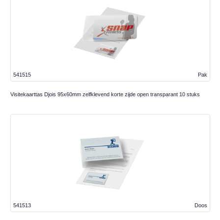
541515
Pak
Visitekaarttas Djois 95x60mm zelfklevend korte zijde open transparant 10 stuks
541513
Doos