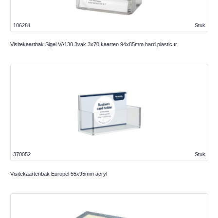
106281
Stuk
Visitekaartbak Sigel VA130 3vak 3x70 kaarten 94x85mm hard plastic tr
370052
Stuk
Visitekaartenbak Europel 55x95mm acryl