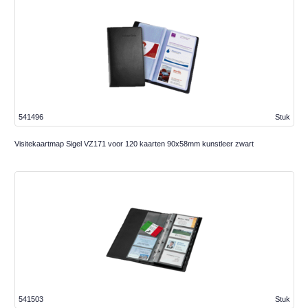
541496
Stuk
Visitekaartmap Sigel VZ171 voor 120 kaarten 90x58mm kunstleer zwart
541503
Stuk