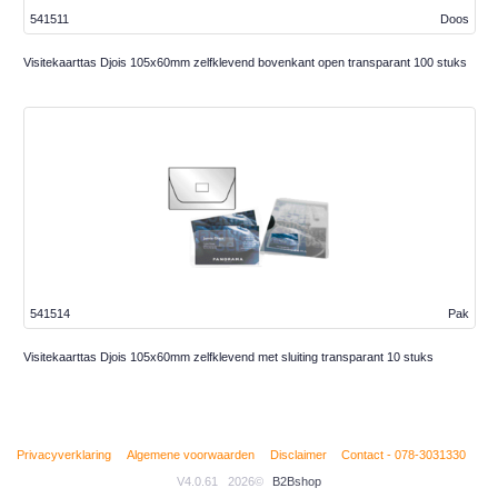
541511
Doos
Visitekaarttas Djois 105x60mm zelfklevend bovenkant open transparant 100 stuks
541514
Pak
Visitekaarttas Djois 105x60mm zelfklevend met sluiting transparant 10 stuks
Privacyverklaring
Algemene voorwaarden
Disclaimer
Contact - 078-3031330
V4.0.61
2026©
B2Bshop