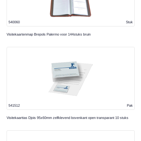
540060
Stuk
Visitekaartenmap Brepols Palermo voor 144stuks bruin
541512
Pak
Visitekaarttas Djois 95x60mm zelfklevend bovenkant open transparant 10 stuks