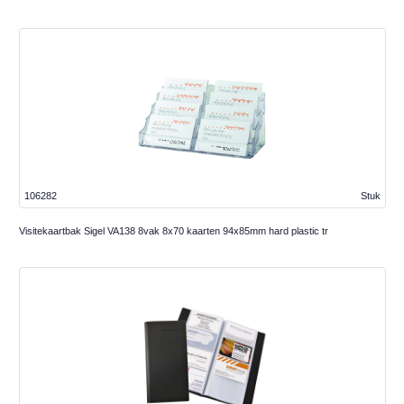
106282
Stuk
Visitekaartbak Sigel VA138 8vak 8x70 kaarten 94x85mm hard plastic tr